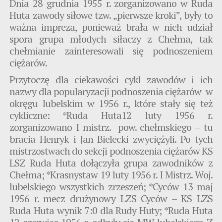
Dnia 28 grudnia 1955 r. zorganizowano w Ruda
Huta zawody siłowe tzw. „pierwsze kroki”, były to
ważna impreza, ponieważ brała w nich udział
spora grupa młodych siłaczy z Chełma, tak
chełmianie zainteresowali się podnoszeniem
ciężarów.
Przytoczę dla ciekawości cykl zawodów i ich
nazwy dla popularyzacji podnoszenia ciężarów w
okręgu lubelskim w 1956 r., które stały się też
cykliczne: *Ruda Huta12 luty 1956 r.
zorganizowano I mistrz. pow. chełmskiego – tu
bracia Henryk i Jan Bielecki zwyciężyli. Po tych
mistrzostwach do sekcji podnoszenia ciężarów KS
LSZ Ruda Huta dołączyła grupa zawodników z
Chełma; *Krasnystaw 19 luty 1956 r. I Mistrz. Woj.
lubelskiego wszystkich zrzeszeń; *Cyców 13 maj
1956 r. mecz drużynowy LZS Cyców – KS LZS
Ruda Huta wynik 7:0 dla Rudy Huty; *Ruda Huta