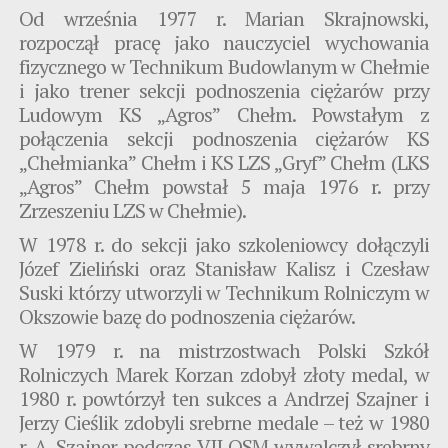
Od września 1977 r. Marian Skrajnowski,
rozpoczął pracę jako nauczyciel wychowania
fizycznego w Technikum Budowlanym w Chełmie
i jako trener sekcji podnoszenia ciężarów przy
Ludowym KS „Agros” Chełm. Powstałym z
połączenia sekcji podnoszenia ciężarów KS
„Chełmianka” Chełm i KS LZS „Gryf” Chełm (LKS
„Agros” Chełm powstał 5 maja 1976 r. przy
Zrzeszeniu LZS w Chełmie).
W 1978 r. do sekcji jako szkoleniowcy dołączyli
Józef Zieliński oraz Stanisław Kalisz i Czesław
Suski którzy utworzyli w Technikum Rolniczym w
Okszowie bazę do podnoszenia ciężarów.
W 1979 r. na mistrzostwach Polski Szkół
Rolniczych Marek Korzan zdobył złoty medal, w
1980 r. powtórzył ten sukces a Andrzej Szajner i
Jerzy Cieślik zdobyli srebrne medale – też w 1980
r. A. Szajner podczas VII OSM wywalczył srebrny