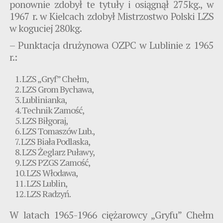
ponownie zdobył te tytuły i osiągnął 275kg., w
1967 r. w Kielcach zdobył Mistrzostwo Polski LZS
w koguciej 280kg.
– Punktacja drużynowa OZPC w Lublinie z 1965
r.:
LZS „Gryf” Chełm,
LZS Grom Bychawa,
Lublinianka,
Technik Zamość,
LZS Biłgoraj,
LZS Tomaszów Lub.,
LZS Biała Podlaska,
LZS Żeglarz Puławy,
LZS PZGS Zamość,
LZS Włodawa,
LZS Lublin,
LZS Radzyń.
W latach 1965-1966 ciężarowcy „Gryfu” Chełm