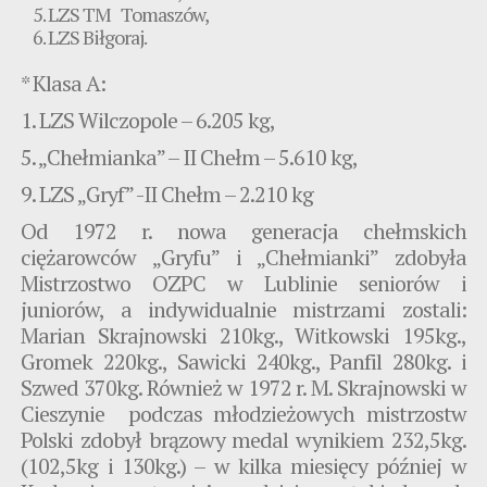
LZS TM Tomaszów,
LZS Biłgoraj.
* Klasa A:
1. LZS Wilczopole – 6.205 kg,
5. „Chełmianka” – II Chełm – 5.610 kg,
9. LZS „Gryf” -II Chełm – 2.210 kg
Od 1972 r. nowa generacja chełmskich
ciężarowców „Gryfu” i „Chełmianki” zdobyła
Mistrzostwo OZPC w Lublinie seniorów i
juniorów, a indywidualnie mistrzami zostali:
Marian Skrajnowski 210kg., Witkowski 195kg.,
Gromek 220kg., Sawicki 240kg., Panfil 280kg. i
Szwed 370kg. Również w 1972 r. M. Skrajnowski w
Cieszynie podczas młodzieżowych mistrzostw
Polski zdobył brązowy medal wynikiem 232,5kg.
(102,5kg i 130kg.) – w kilka miesięcy później w