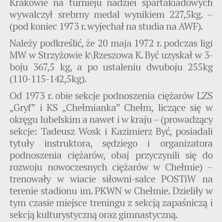
Krakowie na turnieju nadziei spartakiadowych
wywalczył srebrny medal wynikiem 227,5kg. –
(pod koniec 1973 r. wyjechał na studia na AWF).
Należy podkreślić, że 20 maja 1972 r. podczas ligi
MW w Strzyżowie k\Rzeszowa K. Być uzyskał w 3-
boju 367,5 kg, a po ustaleniu dwuboju 255kg
(110-115-142,5kg).
Od 1973 r. obie sekcje podnoszenia ciężarów LZS
„Gryf” i KS „Chełmianka” Chełm, liczące się w
okręgu lubelskim a nawet i w kraju – (prowadzący
sekcje: Tadeusz Wosk i Kazimierz Być, posiadali
tytuły instruktora, sędziego i organizatora
podnoszenia ciężarów, obaj przyczynili się do
rozwoju nowoczesnych ciężarów w Chełmie) –
trenowały w wiacie siłowni-salce POSTiW na
terenie stadionu im. PKWN w Chełmie. Dzieliły w
tym czasie miejsce treningu z sekcją zapaśniczą i
sekcją kulturystyczną oraz gimnastyczną.