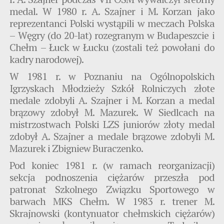
medal. W 1980 r. A. Szajner i M. Korzan jako
reprezentanci Polski wystąpili w meczach Polska
– Węgry (do 20-lat) rozegranym w Budapeszcie i
Chełm – Łuck w Łucku (zostali też powołani do
kadry narodowej).
W 1981 r. w Poznaniu na Ogólnopolskich
Igrzyskach Młodzieży Szkół Rolniczych złote
medale zdobyli A. Szajner i M. Korzan a medal
brązowy zdobył M. Mazurek. W Siedlcach na
mistrzostwach Polski LZS juniorów złoty medal
zdobył A. Szajner a medale brązowe zdobyli M.
Mazurek i Zbigniew Buraczenko.
Pod koniec 1981 r. (w ramach reorganizacji)
sekcja podnoszenia ciężarów przeszła pod
patronat Szkolnego Związku Sportowego w
barwach MKS Chełm. W 1983 r. trener M.
Skrajnowski (kontynuator chełmskich ciężarów)