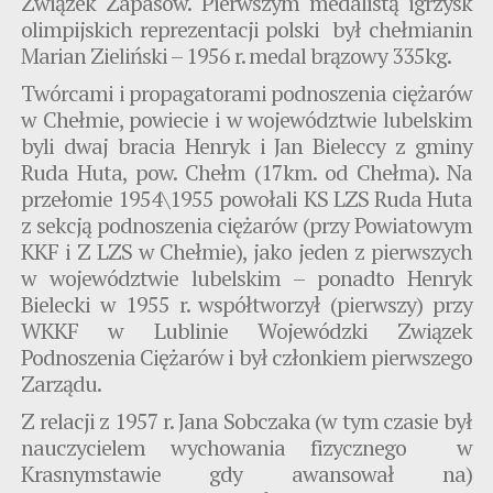
Związek Zapasów. Pierwszym medalistą igrzysk
olimpijskich reprezentacji polski był chełmianin
Marian Zieliński – 1956 r. medal brązowy 335kg.
Twórcami i propagatorami podnoszenia ciężarów
w Chełmie, powiecie i w województwie lubelskim
byli dwaj bracia Henryk i Jan Bieleccy z gminy
Ruda Huta, pow. Chełm (17km. od Chełma). Na
przełomie 1954\1955 powołali KS LZS Ruda Huta
z sekcją podnoszenia ciężarów (przy Powiatowym
KKF i Z LZS w Chełmie), jako jeden z pierwszych
w województwie lubelskim – ponadto Henryk
Bielecki w 1955 r. współtworzył (pierwszy) przy
WKKF w Lublinie Wojewódzki Związek
Podnoszenia Ciężarów i był członkiem pierwszego
Zarządu.
Z relacji z 1957 r. Jana Sobczaka (w tym czasie był
nauczycielem wychowania fizycznego w
Krasnymstawie gdy awansował na)