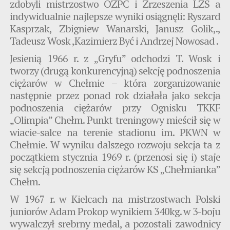
zdobyli mistrzostwo OZPC i Zrzeszenia LZS a
indywidualnie najlepsze wyniki osiągnęli: Ryszard
Kasprzak, Zbigniew Wanarski, Janusz Golik,.,
Tadeusz Wosk ,Kazimierz Być i Andrzej Nowosad .
Jesienią 1966 r. z „Gryfu” odchodzi T. Wosk i
tworzy (drugą konkurencyjną) sekcję podnoszenia
ciężarów w Chełmie – która zorganizowanie
następnie przez ponad rok działała jako sekcja
podnoszenia ciężarów przy Ognisku TKKF
„Olimpia” Chełm. Punkt treningowy mieścił się w
wiacie-salce na terenie stadionu im. PKWN w
Chełmie. W wyniku dalszego rozwoju sekcja ta z
początkiem stycznia 1969 r. (przenosi się i) staje
się sekcją podnoszenia ciężarów KS „Chełmianka”
Chełm.
W 1967 r. w Kielcach na mistrzostwach Polski
juniorów Adam Prokop wynikiem 340kg. w 3-boju
wywalczył srebrny medal, a pozostali zawodnicy