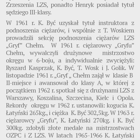
Zrzeszenia LZS, ponadto Henryk posiadał tytuł
sędziego III-klasy.
W 1961 r. K. Być uzyskał tytuł instruktora z
podnoszenia ciężarów, i wspólnie z T. Woskiem
prowadzili sekcję podnoszenia ciężarów LZS
„Gryf” Chełm. W 1961 r. ciężarowcy „Gryfu”
Chełm, wywalczyli drużynowe mistrzostwo
okręgu w 6-boju, a indywidualnie zwyciężyli:
Ryszard Kasprzak, K. Być, T. Wosk i J. Golik. W
listopadzie 1961 r. „Gryf „ Chełm zajął w klasie B
II-miejsce i awansował do klasy A, w której z
początkiem 1962 r. spotkał się z drużynami LZS z
Warszawy, Koszalina, Szczecina, Kielc i Opola.
Rekordy okręgu w 1962 r. ustanowili: kogucia K.
Łatyński 265kg., i ciężka K. Być 302,5kg. W 1963 r.
ciężarowcy „Gryfu”, K. Łatyński 270kg. i K. Być
300kg. zdobyli złote medale na mistrzostwach
OZPC i Z LZS. W latach 1965-1966 K. Łatyński