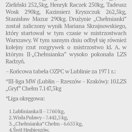
Zieliński 252,5kg, Henryk Raczek 250kg, Tadeusz
Wosk 290kg, Kazimierz Kryszczuk 262,5kg,
Stanisław Mazur 290kg. Drużynie „Chełmianki”
został zaliczony wynik Mariana Skrajnowskiego,
który startował w tym czasie w mistrzostwach
Warszawy. W tym samym dniu odbył się również
kolejny rzut rozgrywek o mistrzostwo kl. A. w
którym II-„Chełmianka” wysoko pokonała LZS
Radzyń.
– Końcowa tabela OZPC w Lublinie za 1971 r.:
*III-liga MW (Lublin – Rzeszów – Kraków): 10.LZS
„Gryf” Chełm 7.147,5kg
*Liga okręgowa:
Lublinianka II – 7.760 kg,
Wisła Puławy – 7.442,5 kg,
„Chełmianka” Chełm – 6.655 kg,
Świt Hrubieszów,