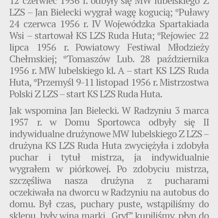
12 czerwiec 1956 r. odbyły się MW lubelskiego Z
LZS – Jan Bielecki wygrał wagę kogucią; *Puławy
24 czerwca 1956 r. IV Wojewódzka Spartakiada
Wsi – startował KS LZS Ruda Huta; *Rejowiec 22
lipca 1956 r. Powiatowy Festiwal Młodzieży
Chełmskiej; *Tomaszów Lub. 28 października
1956 r. MW lubelskiego kl. A – start KS LZS Ruda
Huta, *Przemyśl 9-11 listopad 1956 r. Mistrzostwa
Polski Z LZS – start KS LZS Ruda Huta.
Jak wspomina Jan Bielecki. W Radzyniu 3 marca
1957 r. w Domu Sportowca odbyły się II
indywidualne drużynowe MW lubelskiego Z LZS –
drużyna KS LZS Ruda Huta zwyciężyła i zdobyła
puchar i tytuł mistrza, ja indywidualnie
wygrałem w piórkowej. Po zdobyciu mistrza,
szczęśliwa nasza drużyna z pucharami
oczekiwała na dworcu w Radzyniu na autobus do
domu. Był czas, puchary puste, wstąpiliśmy do
sklepu, były wina marki „Gryf” kupiliśmy, płyn do