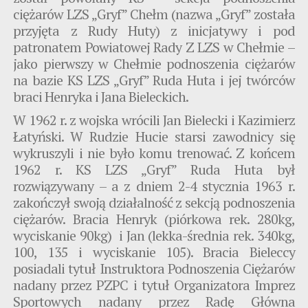
ciężarów LZS „Gryf” Chełm (nazwa „Gryf” została
przyjęta z Rudy Huty) z inicjatywy i pod
patronatem Powiatowej Rady Z LZS w Chełmie –
jako pierwszy w Chełmie podnoszenia ciężarów
na bazie KS LZS „Gryf” Ruda Huta i jej twórców
braci Henryka i Jana Bieleckich.
W 1962 r. z wojska wrócili Jan Bielecki i Kazimierz
Łatyński. W Rudzie Hucie starsi zawodnicy się
wykruszyli i nie było komu trenować. Z końcem
1962 r. KS LZS „Gryf” Ruda Huta był
rozwiązywany – a z dniem 2-4 stycznia 1963 r.
zakończył swoją działalność z sekcją podnoszenia
ciężarów. Bracia Henryk (piórkowa rek. 280kg,
wyciskanie 90kg) i Jan (lekka-średnia rek. 340kg,
100, 135 i wyciskanie 105). Bracia Bieleccy
posiadali tytuł Instruktora Podnoszenia Ciężarów
nadany przez PZPC i tytuł Organizatora Imprez
Sportowych nadany przez Radę Główna