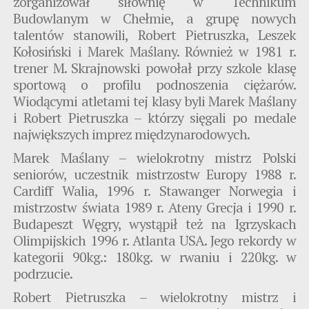
zorganizował siłownię w Technikum
Budowlanym w Chełmie, a grupę nowych
talentów stanowili, Robert Pietruszka, Leszek
Kołosiński i Marek Maślany. Również w 1981 r.
trener M. Skrajnowski powołał przy szkole klasę
sportową o profilu podnoszenia ciężarów.
Wiodącymi atletami tej klasy byli Marek Maślany
i Robert Pietruszka – którzy sięgali po medale
największych imprez międzynarodowych.
Marek Maślany – wielokrotny mistrz Polski
seniorów, uczestnik mistrzostw Europy 1988 r.
Cardiff Walia, 1996 r. Stawanger Norwegia i
mistrzostw świata 1989 r. Ateny Grecja i 1990 r.
Budapeszt Węgry, wystąpił też na Igrzyskach
Olimpijskich 1996 r. Atlanta USA. Jego rekordy w
kategorii 90kg.: 180kg. w rwaniu i 220kg. w
podrzucie.
Robert Pietruszka – wielokrotny mistrz i