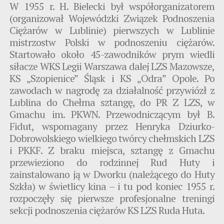
W 1955 r. H. Bielecki był współorganizatorem
(organizował Wojewódzki Związek Podnoszenia
Ciężarów w Lublinie) pierwszych w Lublinie
mistrzostw Polski w podnoszeniu ciężarów.
Startowało około 45-zawodników prym wiedli
siłacze WKS Legii Warszawa dalej LZS Mazowsze,
KS „Szopienice” Śląsk i KS „Odra” Opole. Po
zawodach w nagrodę za działalność przywiózł z
Lublina do Chełma sztangę, do PR Z LZS, w
Gmachu im. PKWN. Przewodniczącym był B.
Fidut, wspomagany przez Henryka Dziurko-
Dobrowolskiego wielkiego twórcy chełmskich LZS
i PKKF. Z braku miejsca, sztangę z Gmachu
przewieziono do rodzinnej Rud Huty i
zainstalowano ją w Dworku (należącego do Huty
Szkła) w świetlicy kina – i tu pod koniec 1955 r.
rozpoczęły się pierwsze profesjonalne treningi
sekcji podnoszenia ciężarów KS LZS Ruda Huta.