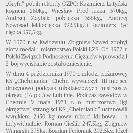
„Gryfu” pobili rekordy OZPC: Kazimierz Łatyński
kogucia 280kg., Wiesław Proć lekka 370kg.,
Andrzej Zdybek półciężka 355kg., Andrzej
Nowosad lekkociężka 392,5kg. i Kazimierz Być
ciężka 357,5kg.
W 1970 r. w Kwidzyniu Zbigniew Szwed zdobył
złoty medal i mistrzostwo Polski LZS. Od 1972 r.
Polski Związek Podnoszenia Ciężarów wprowadził
2-bój wyciskanie zostało zniesienie.
W dniu 4 października 1970 r. młodzi ciężarowcy
KS „Chełmianka” Chełm wywalczyli III-miejsce
drużynowo podczas młodzieżowych mistrzostw
okręgu (16 pkt.) w Lublinie. Podczas zawodów w
Chełmie 9 maja 1971 r. o mistrzostwo ligi
okręgowej sztangiści KS „Chełmianki” ustanowili
wynikiem 2450 kg nowy rekord klubowy – a
indywidualnie: Roman Cieślik 247,5kg, Zbigniew
Wanarski 275kg, Bogdan Fedoniuk 302,5kg, Józef