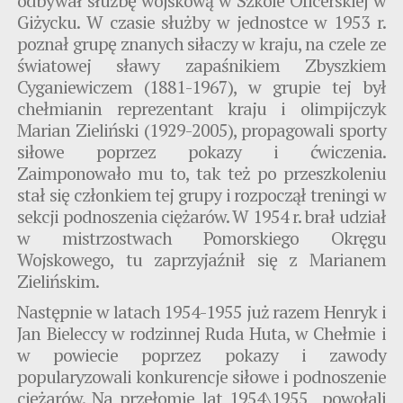
odbywał służbę wojskową w Szkole Oficerskiej w
Giżycku. W czasie służby w jednostce w 1953 r.
poznał grupę znanych siłaczy w kraju, na czele ze
światowej sławy zapaśnikiem Zbyszkiem
Cyganiewiczem (1881-1967), w grupie tej był
chełmianin reprezentant kraju i olimpijczyk
Marian Zieliński (1929-2005), propagowali sporty
siłowe poprzez pokazy i ćwiczenia.
Zaimponowało mu to, tak też po przeszkoleniu
stał się członkiem tej grupy i rozpoczął treningi w
sekcji podnoszenia ciężarów. W 1954 r. brał udział
w mistrzostwach Pomorskiego Okręgu
Wojskowego, tu zaprzyjaźnił się z Marianem
Zielińskim.
Następnie w latach 1954-1955 już razem Henryk i
Jan Bieleccy w rodzinnej Ruda Huta, w Chełmie i
w powiecie poprzez pokazy i zawody
popularyzowali konkurencje siłowe i podnoszenie
ciężarów. Na przełomie lat 1954\1955 powołali