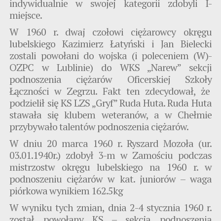
indywidualnie w swojej kategorii zdobyli I-
miejsce.
W 1960 r. dwaj czołowi ciężarowcy okręgu
lubelskiego Kazimierz Łatyński i Jan Bielecki
zostali powołani do wojska (i poleceniem (W)-
OZPC w Lublinie) do WKS „Narew” sekcji
podnoszenia ciężarów Oficerskiej Szkoły
Łączności w Zegrzu. Fakt ten zdecydował, że
podzielił się KS LZS „Gryf” Ruda Huta. Ruda Huta
stawała się klubem weteranów, a w Chełmie
przybywało talentów podnoszenia ciężarów.
W dniu 20 marca 1960 r. Ryszard Mozoła (ur.
03.01.1940r.) zdobył 3-m w Zamościu podczas
mistrzostw okręgu lubelskiego na 1960 r. w
podnoszeniu ciężarów w kat. juniorów – waga
piórkowa wynikiem 162.5kg
W wyniku tych zmian, dnia 2-4 stycznia 1960 r.
został powołany KS – sekcja podnoszenia