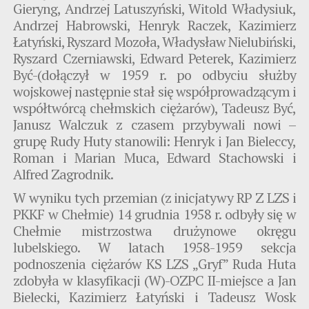
Gieryng, Andrzej Latuszyński, Witold Władysiuk,
Andrzej Habrowski, Henryk Raczek, Kazimierz
Łatyński, Ryszard Mozoła, Władysław Nielubiński,
Ryszard Czerniawski, Edward Peterek, Kazimierz
Być-(dołączył w 1959 r. po odbyciu służby
wojskowej następnie stał się współprowadzącym i
współtwórcą chełmskich ciężarów), Tadeusz Być,
Janusz Walczuk z czasem przybywali nowi –
grupę Rudy Huty stanowili: Henryk i Jan Bieleccy,
Roman i Marian Muca, Edward Stachowski i
Alfred Zagrodnik.
W wyniku tych przemian (z inicjatywy RP Z LZS i
PKKF w Chełmie) 14 grudnia 1958 r. odbyły się w
Chełmie mistrzostwa drużynowe okręgu
lubelskiego. W latach 1958-1959 sekcja
podnoszenia ciężarów KS LZS „Gryf” Ruda Huta
zdobyła w klasyfikacji (W)-OZPC II-miejsce a Jan
Bielecki, Kazimierz Łatyński i Tadeusz Wosk