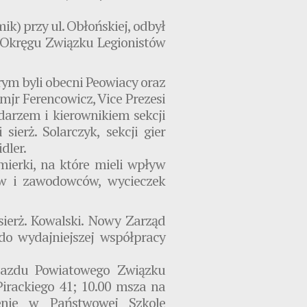
ik) przy ul. Obłońskiej, odbył
s Okręgu Związku Legionistów
rym byli obecni Peowiacy oraz
jr Ferencowicz, Vice Prezesi
darzem i kierownikiem sekcji
 sierż. Solarczyk, sekcji gier
dler.
mierki, na które mieli wpływ
rów i zawodowców, wycieczek
sierż. Kowalski. Nowy Zarząd
do wydajniejszej współpracy
Zjazdu Powiatowego Związku
Pirackiego 41; 10.00 msza na
zenie w Państwowej Szkole