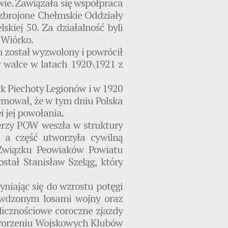
ie. Zawiązała się współpraca
zbrojone Chełmskie Oddziały
kiej 50. Za działalność byli
 Wiórko.
łm został wyzwolony i powrócił
w walce w latach 1920\1921 z
k Piechoty Legionów i w 1920
formował, że w tym dniu Polska
 jej powołania.
ierzy POW weszła w struktury
 a część utworzyła cywilną
Związku Peowiaków Powiatu
stał Stanisław Szeląg, który
yniając się do wzrostu potęgi
zywdzonym losami wojny oraz
licznościowe coroczne zjazdy
 tworzeniu Wojskowych Klubów