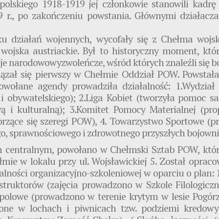
polskiego 1918-1919 jej członkowie stanowili kadrę 
 r., po zakończeniu powstania. Głównymi działaczam
u działań wojennych, wycofały się z Chełma wojsko
ły wojska austriackie. Był to historyczny moment, któ
acje narodowowyzwoleńcze, wśród których znaleźli się 
iązał się pierwszy w Chełmie Oddział POW. Powstała 
wołane agendy prowadziła działalność: 1.Wydział
 obywatelskiego); 2.Liga Kobiet (tworzyła pomoc s
 i kulturalną); 3.Komitet Pomocy Materialnej (pr
rzące się szeregi POW), 4. Towarzystwo Sportowe (pr
go, sprawnościowego i zdrowotnego przyszłych bojow
m centralnym, powołano w Chełmski Sztab POW, któr
łmie w lokalu przy ul. Wojsławickiej 5. Został oprac
alności organizacyjno-szkoleniowej w oparciu o plan: 1
nstruktorów (zajęcia prowadzono w Szkole Filologicz
 polowe (prowadzono w terenie krytym w lesie Pogórz
dzone w lochach i piwnicach tzw. podziemi kredowy