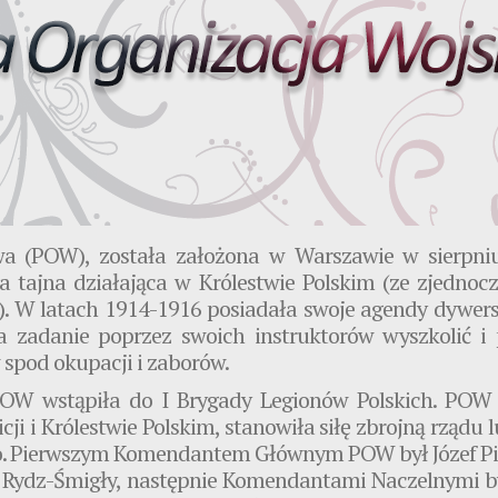
owa (POW),
została założona w Warszawie w sierpniu 
ja tajna działająca w Królestwie Polskim (ze zjednocz
h). W latach 1914-1916 posiadała swoje agendy dywer
 za zadanie poprzez swoich instruktorów wyszkolić 
spod okupacji i zaborów.
OW wstąpiła do I Brygady Legionów Polskich. POW 
i i Królestwie Polskim, stanowiła siłę zbrojną rządu 
o. Pierwszym Komendantem Głównym POW był Józef Pił
E. Rydz-Śmigły, następnie Komendantami Naczelnymi byli