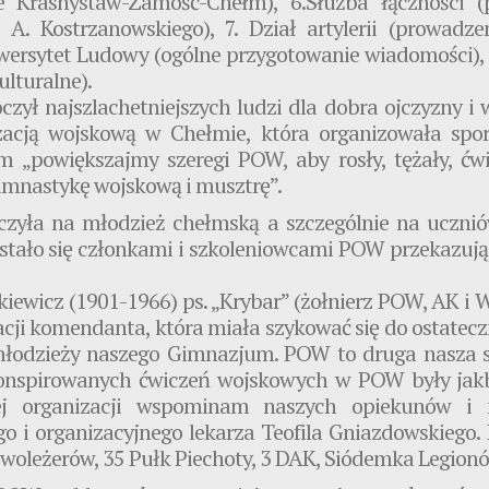
ie Krasnystaw-Zamość-Chełm), 6.Służba łączności (
A. Kostrzanowskiego), 7. Dział artylerii (prowadze
niwersytet Ludowy (ogólne przygotowanie wiadomości)
lturalne).
zył najszlachetniejszych ludzi dla dobra ojczyzny i w
acją wojskową w Chełmie, która organizowała spor
 „powiększajmy szeregi POW, aby rosły, tężały, ćwic
gimnastykę wojskową i musztrę”.
yła na młodzież chełmską a szczególnie na uczniów 
w, stało się członkami i szkoleniowcami POW przekaz
iewicz (1901-1966) ps. „Krybar” (żołnierz POW, AK i W
acji komendanta, która miała szykować się do ostatecz
młodzieży naszego Gimnazjum. POW to druga nasza sz
konspirowanych ćwiczeń wojskowych w POW były jakb
tej organizacji wspominam naszych opiekunów i 
go i organizacyjnego lekarza Teofila Gniazdowskiego. 
zwoleżerów, 35 Pułk Piechoty, 3 DAK, Siódemka Legion