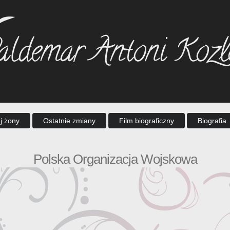
j żony
Ostatnie zmiany
Film biograficzny
Biografia
Polska Organizacja Wojskowa