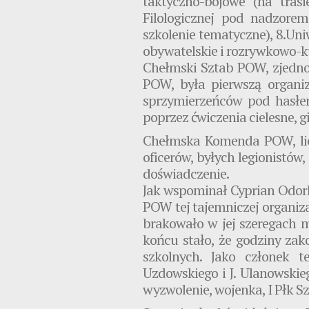
taktyczno-bojowe (na tras
Filologicznej pod nadzorem 
szkolenie tematyczne), 8.U
obywatelskie i rozrywkowo-ku
Chełmski Sztab POW, zjednoc
POW, była pierwszą organiz
sprzymierzeńców pod hasłem
poprzez ćwiczenia cielesne, 
Chełmska Komenda POW, licz
oficerów, byłych legionistó
doświadczenie.
Jak wspominał Cyprian Odork
POW tej tajemniczej organiz
brakowało w jej szeregach 
końcu stało, że godziny za
szkolnych. Jako członek 
Uzdowskiego i J. Ulanowskie
wyzwolenie, wojenka, I Płk S