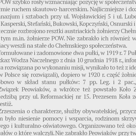
y POW szybko rosły wzmacniając pozycję w społeczeństw
mie ruchem skautowo-harcerskim. Najliczniejsze i do
zjum i sztabach przy ul. Wojsławickiej 5 i ul. Lubels
asperski, Stefański, Bukowski, Kopczyński, Osnurski i
atecznie rozbrojono resztki austriackich żołnierzy Che
w tym m.in. żołnierze POW. Nie zabrakło ich również 
acy weszli na stałe do Chełmskiego społeczeństwa.
ormułowane i zadomowione dwa pułki, w 1919 r. 7 Puł
 Rozkaz Wodza Naczelnego z dnia 10 grudnia 1918 r., in
 rozwiązana po wykonaniu misji, wynikało to też z idei
 Polsce się rozwiązali), dopiero w 1920 r. część żołn
obowo w skład stanu pułków: 7 pp. Leg. i 2 pac.,
Związek Peowiaków, a wkrótce też powstało Koło 
dzibą przy ul. Reformackiej nr 15. Prezesem Koła zo
stiż.
rzeszenia o charakterze, służby obywatelskiej, przycz
em było niesienie pomocy i wsparcia, rodzinom skr
ego i kulturalno-oświatowego. Organizowano też oko
deałów o które walczyli. Nie zabrakło Peowiaków przy