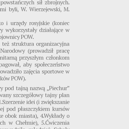
powstańczych sił zbrojnych.
i byli, W. Wierzejewski, M.
 i urzędy rosyjskie (koniec
ry wykorzystały działające w
bojownicy POW.
też struktura organizacyjna
 Narodowy (prowadził pracę
anitarną przyszłym członkom
opagował, aby społeczeństwo
owadziło zajęcia sportowe w
ników POW).
y pod tajną nazwą „Piechur”
owany szczegółowy tajny plan
.Szerzenie idei (i zwiększanie
nej pod płaszczykiem kursów
e obok miasta), 4.Wykłady o
ch w Chełmie), 5.Ćwiczenia