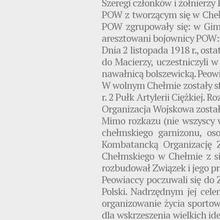
Szeregi członków i żołnierz
POW z tworzącym się w Cheł
POW zgrupowały się: w Gimna
aresztowani bojownicy POW: K
Dnia 2 listopada 1918 r., ost
do Macierzy, uczestniczyli 
nawałnicą bolszewicką. Peowi
W wolnym Chełmie zostały sf
r. 2 Pułk Artylerii Ciężkiej.
Organizacja Wojskowa została
Mimo rozkazu (nie wszyscy w
chełmskiego garnizonu, os
Kombatancką Organizację 
Chełmskiego w Chełmie z sie
rozbudował Związek i jego pre
Peowiaccy poczuwali się do Z
Polski. Nadrzędnym jej cel
organizowanie życia sportow
dla wskrzeszenia wielkich i