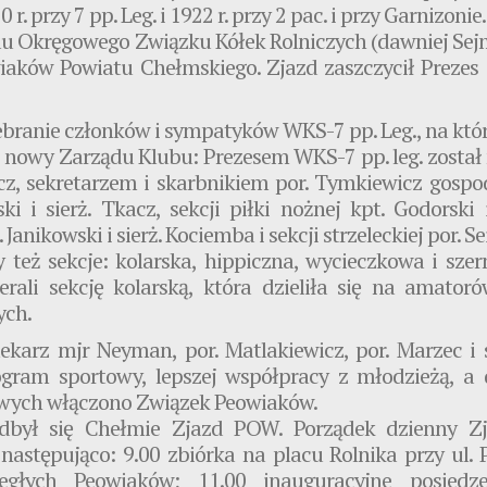
 przy 7 pp. Leg. i 1922 r. przy 2 pac. i przy Garnizonie.
alu Okręgowego Związku Kółek Rolniczych (dawniej Sejm
wiaków Powiatu Chełmskiego. Zjazd zaszczycił Preze
ebranie członków i sympatyków WKS-7 pp. Leg., na któ
nowy Zarządu Klubu: Prezesem WKS-7 pp. leg. został m
wicz, sekretarzem i skarbnikiem por. Tymkiewicz gospo
ki i sierż. Tkacz, sekcji piłki nożnej kpt. Godorski i
anikowski i sierż. Kociemba i sekcji strzeleckiej por. Sei
y też sekcje: kolarska, hippiczna, wycieczkowa i szer
ierali sekcję kolarską, która dzieliła się na amato
ych.
 lekarz mjr Neyman, por. Matlakiewicz, por. Marzec i 
gram sportowy, lepszej współpracy z młodzieżą, a 
owych włączono Związek Peowiaków.
odbył się Chełmie Zjazd POW. Porządek dzienny 
następująco: 9.00 zbiórka na placu Rolnika przy ul. 
egłych Peowiaków; 11.00 inauguracyjne posied