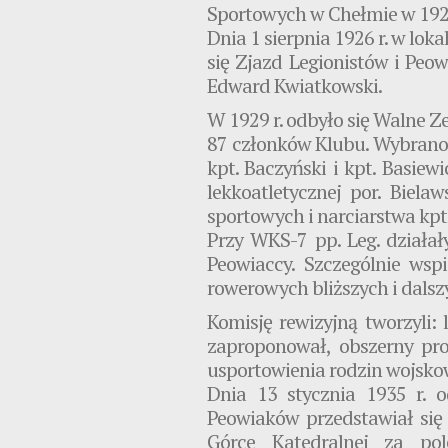
Sportowych w Chełmie w 1920 r.
Dnia 1 sierpnia 1926 r. w lok
się Zjazd Legionistów i Peo
Edward Kwiatkowski.
W 1929 r. odbyło się Walne Z
87 członków Klubu. Wybrano 
kpt. Baczyński i kpt. Basie
lekkoatletycznej por. Bielaws
sportowych i narciarstwa kpt. J
Przy WKS-7 pp. Leg. działał
Peowiaccy. Szczególnie wsp
rowerowych bliższych i dalsz
Komisję rewizyjną tworzyli:
zaproponował, obszerny pro
usportowienia rodzin wojsk
Dnia 13 stycznia 1935 r. 
Peowiaków przedstawiał się 
Górce Katedralnej za pol