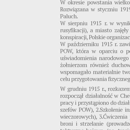
W okresie powstania wielko
Rozwiązana w styczniu 1919
Paluch.
W sierpniu 1915 r. w wynik
rusyfikacji), a miasto zaję
konspiracji, Polskie organiz
W październiku 1915 r. zaw
POW, która w oparciu o po
uświadomienia narodowego i
żołnierzom również duchową
wspomagało materialnie two
celu przygotowania fizyczne
W grudniu 1915 r., rozkaze
rozpoczął działalność w Che
pracy i przystąpiono do dział
szefów POW), 2.Szkolenie i
wieczorowych), 3.Ćwiczenia
broni i strzelanie (prowa