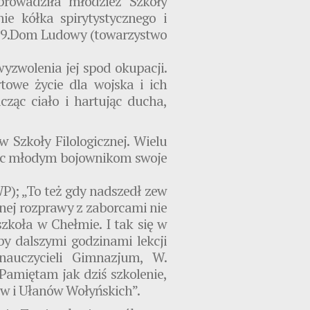
prowadziła młodzież Szkoły
nie kółka spirytystycznego i
, 9.Dom Ludowy (towarzystwo
yzwolenia jej spod okupacji.
towe życie dla wojska i ich
ząc ciało i hartując ducha,
Szkoły Filologicznej. Wielu
ując młodym bojownikom swoje
P); „To też gdy nadszedł zew
nej rozprawy z zaborcami nie
koła w Chełmie. I tak się w
y dalszymi godzinami lekcji
nauczycieli Gimnazjum, W.
Pamiętam jak dziś szkolenie,
ów i Ułanów Wołyńskich”.