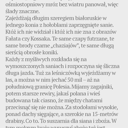
ośmiostopniowy mróz bez wiatru panował, więc
ślady znaczne.
Zajeżdżają długim szeregiem białoruskie w
jednego konia z hołoblami zaprzęgnięte sanie.
Któż ich nie widział i któż ich nie zna z obrazów
Fałata czy Kossaka. Te same czapy futrzane, te
same brody czarne „chaziajów”, te same długą
sierścią obrosłe koniki.
Każdy z myśliwych rozkłada się na
wymoszczonych saniach i rozpoczyna się śliczna
długa jazda. Tuż za leśniczówką wyjeżdżamy w
las, a można w nim jechać 50 mil – aż na
południową granicę Polesia. Mijamy zagajniki,
potem starsze rewiry, jakaś polana i wieś
budowana tak ciasno, że między chatami
przecisnąć się nie można. Za stodołami wysokie,
ponad dachy sięgające, a szerokie na 15-metrów
drabiny. Co to. To suszarnia dla siana i zboża. W
tym mokrym kraju wysuszyć zboże też jest