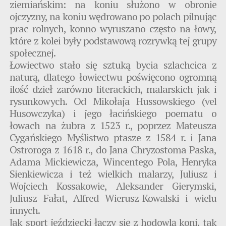
ziemiańskim: na koniu służono w obronie
ojczyzny, na koniu wędrowano po polach pilnując
prac rolnych, konno wyruszano często na łowy,
które z kolei były podstawową rozrywką tej grupy
społecznej.
Łowiectwo stało się sztuką bycia szlachcica z
naturą, dlatego łowiectwu poświęcono ogromną
ilość dzieł zarówno literackich, malarskich jak i
rysunkowych. Od Mikołaja Hussowskiego (vel
Husowczyka) i jego łacińskiego poematu o
łowach na żubra z 1523 r., poprzez Mateusza
Cygańskiego Myślistwo ptasze z 1584 r. i Jana
Ostroroga z 1618 r., do Jana Chryzostoma Paska,
Adama Mickiewicza, Wincentego Pola, Henryka
Sienkiewicza i też wielkich malarzy, Juliusz i
Wojciech Kossakowie, Aleksander Gierymski,
Juliusz Fałat, Alfred Wierusz-Kowalski i wielu
innych.
Jak sport jeździecki łączy się z hodowlą koni, tak