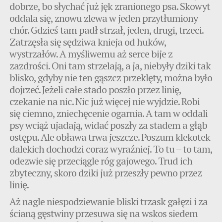
dobrze, bo słychać już jęk zranionego psa. Skowyt
oddala się, znowu zlewa w jeden przytłumiony
chór. Gdzieś tam padł strzał, jeden, drugi, trzeci.
Zatrzęsła się sędziwa knieja od huków,
wystrzałów. A myśliwemu aż serce bije z
zazdrości. Oni tam strzelają, a ja, niebyły dziki tak
blisko, gdyby nie ten gąszcz przeklęty, można było
dojrzeć. Jeżeli całe stado poszło przez linię,
czekanie na nic. Nic już więcej nie wyjdzie. Robi
się ciemno, zniechęcenie ogarnia. A tam w oddali
psy wciąż ujadają, widać poszły za stadem a głąb
ostępu. Ale obława trwa jeszcze. Poszum klekotek
dalekich dochodzi coraz wyraźniej. To tu – to tam,
odezwie się przeciągle róg gajowego. Trud ich
zbyteczny, skoro dziki już przeszły pewno przez
linię.
Aż nagle niespodziewanie bliski trzask gałęzi i za
ścianą gęstwiny przesuwa się na wskos siedem