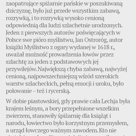
zaopatrujące spiżarnie pańskie w poszukiwaną
dziczyznę, było już przede wszystkim zabawą,
rozrywką, i to rozrywką wysoko cenioną
odpowiednią dla ludzi szlachetnie urodzonych.
Jeden z pierwszych autorów poświęcających w
Polsce swe pióro myślistwu, Jan Ostroróg, autor
książki Myślistwo z ogary wydanej w 1618 r.,
uważał możność prowadzenia łowów przez
szlachtę za jeden z podstawowych jej
przywilejów. Największą chyba zabawą, najwyżej
cenioną, najpowszechniejszą wśród szerokich
warstw szlacheckich, pełną emocji i uroku, było
polowanie – też i rycerską.
W dobie piastowskiej, gdy prawie cała Lechja była
krajem leśnym, a bory przepełnione wszelkim
zwierzem, stanowiły śpiżarnię dla książąt i
narodu, łowiectwo było korzystnym przemysłem,
a urząd łowczego ważnym zawodem. Kto nie