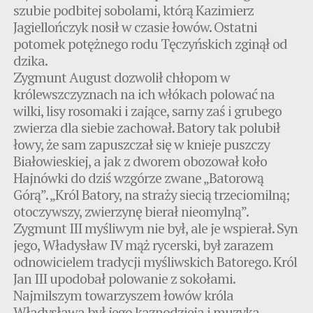
szubie podbitej sobolami, którą Kazimierz
Jagiellończyk nosił w czasie łowów. Ostatni
potomek potężnego rodu Tęczyńskich zginął od
dzika.
Zygmunt August dozwolił chłopom w
królewszczyznach na ich włókach polować na
wilki, lisy rosomaki i zające, sarny zaś i grubego
zwierza dla siebie zachował. Batory tak polubił
łowy, że sam zapuszczał się w knieje puszczy
Białowieskiej, a jak z dworem obozował koło
Hajnówki do dziś wzgórze zwane „Batorową
Górą”. „Król Batory, na straży siecią trzeciomilną;
otoczywszy, zwierzynę bierał nieomylną”.
Zygmunt III myśliwym nie był, ale je wspierał. Syn
jego, Władysław IV mąż rycerski, był zarazem
odnowicielem tradycji myśliwskich Batorego. Król
Jan III upodobał polowanie z sokołami.
Najmilszym towarzyszem łowów króla
Władysława był jego kaznodzieja i muzyka.