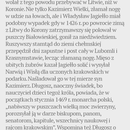
wolał z tego powodu przebywać w Litwie, niż w
Koronie. Nie tylko Kazimierz Wielki, złamał nogę
w udzie na łowach, ale i Władysław Jagiełło miał
podobny wypadek gdy w 1426 r. po powrocie zimą
z Litwy do Korony zatrzymawszy się polował w
puszczy Białowieskiej, gonił za niedźwiedziem.
Ruszywszy stamtąd do ziemi chełmskiej
przepędził dni zapustne i post cały w Lubomli i
Krasnymstawie, lecząc złamaną nogę. Mięso z
ubitych żubrów kazał Jagiełło solić i wysyłał
Narwią i Wisłą dla uczonych krakowskich w
podarku. Naśladował go w tej mierze syn
Kazimierz. Długosz, naoczny świadek, bo
nauczyciel dzieci tegoż króla, powiada, że w
początkach stycznia 1469 r. monarcha polski,
„nabiwszy w puszczach wielką moc zwierzyny,
porozsyłał ją w darze biskupom, panom,
senatorom, kapitule, wszechnicy naukowej i
rajcom krakowskim”. Wspomina też Długosz o