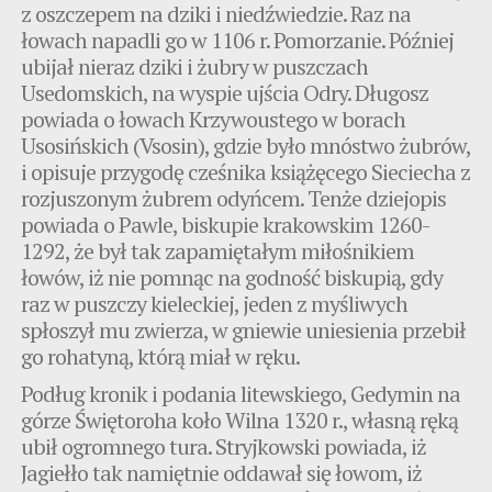
z oszczepem na dziki i niedźwiedzie. Raz na
łowach napadli go w 1106 r. Pomorzanie. Później
ubijał nieraz dziki i żubry w puszczach
Usedomskich, na wyspie ujścia Odry. Długosz
powiada o łowach Krzywoustego w borach
Usosińskich (Vsosin), gdzie było mnóstwo żubrów,
i opisuje przygodę cześnika książęcego Sieciecha z
rozjuszonym żubrem odyńcem. Tenże dziejopis
powiada o Pawle, biskupie krakowskim 1260-
1292, że był tak zapamiętałym miłośnikiem
łowów, iż nie pomnąc na godność biskupią, gdy
raz w puszczy kieleckiej, jeden z myśliwych
spłoszył mu zwierza, w gniewie uniesienia przebił
go rohatyną, którą miał w ręku.
Podług kronik i podania litewskiego, Gedymin na
górze Świętoroha koło Wilna 1320 r., własną ręką
ubił ogromnego tura. Stryjkowski powiada, iż
Jagiełło tak namiętnie oddawał się łowom, iż