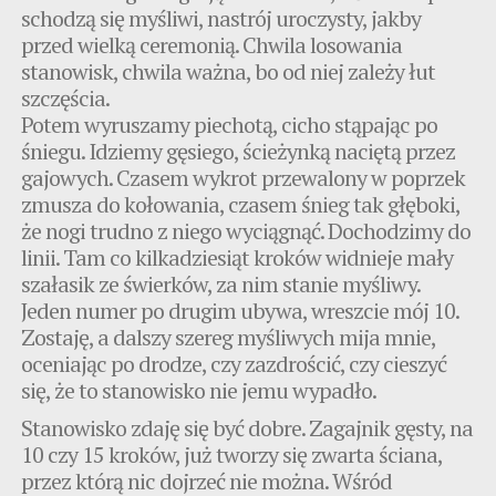
schodzą się myśliwi, nastrój uroczysty, jakby
przed wielką ceremonią. Chwila losowania
stanowisk, chwila ważna, bo od niej zależy łut
szczęścia.
Potem wyruszamy piechotą, cicho stąpając po
śniegu. Idziemy gęsiego, ścieżynką naciętą przez
gajowych. Czasem wykrot przewalony w poprzek
zmusza do kołowania, czasem śnieg tak głęboki,
że nogi trudno z niego wyciągnąć. Dochodzimy do
linii. Tam co kilkadziesiąt kroków widnieje mały
szałasik ze świerków, za nim stanie myśliwy.
Jeden numer po drugim ubywa, wreszcie mój 10.
Zostaję, a dalszy szereg myśliwych mija mnie,
oceniając po drodze, czy zazdrościć, czy cieszyć
się, że to stanowisko nie jemu wypadło.
Stanowisko zdaję się być dobre. Zagajnik gęsty, na
10 czy 15 kroków, już tworzy się zwarta ściana,
przez którą nic dojrzeć nie można. Wśród