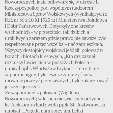
Noworocznych jakie odbywały się w okresie II-
Rzeczypospolitej pod wspólnym nadzorem
Ministerstwa Spraw Wojskowych (wynikających z
D.R. nr 36 z 10 XI 1925 r.) i Ministerstwa Rolnictwa
i Dóbr Państwowych. Dotyczyły one kresów
wschodnich – w przeszłości tak dzikich a
urokliwych zarazem gdzie prawo nie zawsze było
respektowane przez wszelka – nać zamieszkałą.
Wszyscy dostojnicy wojskowi jeździli polować w
borach i błotach kresowych, „Kto raz zaznał
rozkoszy łowieckich w puszczach Polesia –
napisał ppłk. Władysław Brykner – ten ich nie
zapomni nigdy, byle jeszcze zanurzyć się w
nirwanie przeżyć przedziwnych, byle zakosztować
jeszcze i jeszcze”.
Ze wspomnień z polowań (Wigilijno-
Noworocznych) w lasach nieświeskich ordynacji
ks. Aleksandra Radziwiłła ppłk. St. Roztworowski
napisał: „Pogoda nam sprzyjała. Lekki