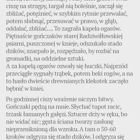
ciszę na strzępy, targał nią boleśnie, zaczął się
zbliżać, potężnieć, w szybkim rytmie przewalać,
potem słabnąć, przesuwać w prawo, w głąb,
oddalać, zbliżać…. To zagrała kapela ogarów.
Piętnaście gończaków starej Radziwiłłowskiej
psiarni, puszczonej w knieje, odszukało stado
dzików, szarpało je, rozpędzało, by rozbić na
gromadki, na oddzielne sztuki.
A za kapelą ogarów ozwały się huczki. Najprzód
przeciągłe sygnały trąbek, potem beki rogów, a na
to hasło dwieście drewnianych klekotek zaczęło
bębnić w kniei.
Po godzinnej ciszy wrażenie niczym bitwy.
Gończaki pędzą na mnie. Słychać tupot racic,
trzask łamanych gałęzi. Sztucer drży w ręku, bo
nie widać nic; gęsta ściana tworzy zasłonę
nieprzeniknioną dla wzroku. A tam o 50-60
kroków odgryza się stado dzików. I odgryza się