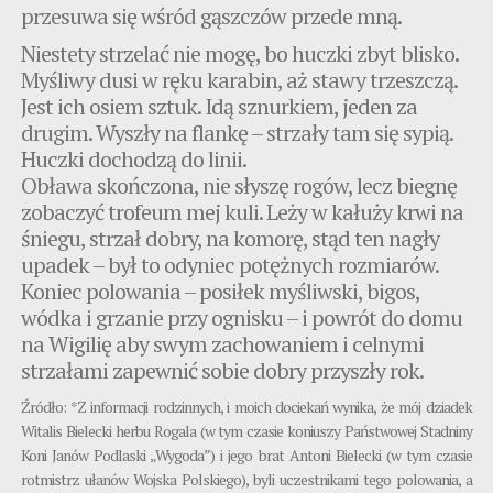
przesuwa się wśród gąszczów przede mną.
Niestety strzelać nie mogę, bo huczki zbyt blisko.
Myśliwy dusi w ręku karabin, aż stawy trzeszczą.
Jest ich osiem sztuk. Idą sznurkiem, jeden za
drugim. Wyszły na flankę – strzały tam się sypią.
Huczki dochodzą do linii.
Obława skończona, nie słyszę rogów, lecz biegnę
zobaczyć trofeum mej kuli. Leży w kałuży krwi na
śniegu, strzał dobry, na komorę, stąd ten nagły
upadek – był to odyniec potężnych rozmiarów.
Koniec polowania – posiłek myśliwski, bigos,
wódka i grzanie przy ognisku – i powrót do domu
na Wigilię aby swym zachowaniem i celnymi
strzałami zapewnić sobie dobry przyszły rok.
Źródło: *Z informacji rodzinnych, i moich dociekań wynika, że mój dziadek
Witalis Bielecki herbu Rogala (w tym czasie koniuszy Państwowej Stadniny
Koni Janów Podlaski „Wygoda”) i jego brat Antoni Bielecki (w tym czasie
rotmistrz ułanów Wojska Polskiego), byli uczestnikami tego polowania, a