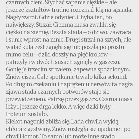
czarnych cieni. Słychać sapanie ciężkie – ale
jeszcze kształtów trudno rozeznać. Idą na sąsiada.
Nagły zwrot. Gdzie odyniec. Chyba ten, bo
największy. Strzał. Ciemna masa zwaliła się
ciężko na ziemię. Reszta stada – o dziwo, zawraca
i sunie wprost na mnie. Drugi strzał na sztych, ale
widać kula ześlizgnęła się lub poszła po prostu
mimo celu – dziki doszły na pięć kroków –
patrzyły i w dwóch susach zginęły w gąszczu.
Gonię je trzecim strzałem, zapewne spóźnionym.
Znów cisza. Całe spotkanie trwało kilka sekund.
Po długim czekaniu i naprężeniu nerwów ta nagła
zjawa stada czarnych potworów staje się
przewidzeniem. Patrzę przez gąszcz. Czarna masa
leży i jeszcze drga lekko. A więc dziki były –
trofeum zostało.
Klekot nagonki zbliża się. Lada chwila wyjdą
chłopi z gęstwiny. Znów rozległa się ujadanie i po
chwili łomot. To samo lub może inne stado