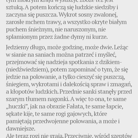
sztuką. A potem kończą się ludzkie siedziby i
zaczyna się puszcza. Wykrot sosny zwalonej,
zarosłe mchem trawy, a wszystko okryte białym
puchem śnieżnym, nie naruszonym, nie
splamionym przez żadne dymy ni kurze.
Jedziemy długo, może godzinę, może dwie. Leżąc
w sianie na saniach można patrzeć i myśleć,
przejmować się nadzieja spotkania z dzikiem-
(niedźwiedziem), potem zapominać o tym, że się
jedzie na polowanie, a tylko cieszyć się puszczą,
śniegiem, wykrotami i dalekością spraw i zmagań,
a kłopotów ludzkich. Przednie sanki stanęły przed
szarym tłumem nagonki. A więc to ona, te same
„huczki”, jak na obrazie Fałata, te same łapcie,
sękate kije, te same rogi gajowych, które
pamiętają przedwojenne polowania, a może i
dawniejsze.
Ale teraz rogi nie grają. Przeciwnie, wśród szeptów