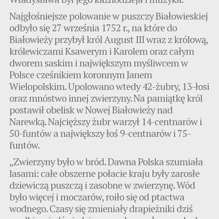
Najgłośniejsze polowanie w puszczy Białowieskiej
odbyło się 27 września 1752 r., na które do
Białowieży przybył król August III wraz z królową,
królewiczami Ksawerym i Karolem oraz całym
dworem saskim i największym myśliwcem w
Polsce cześnikiem koronnym Janem
Wielopolskim. Upolowano wtedy 42-żubry, 13-łosi
oraz mnóstwo innej zwierzyny. Na pamiątkę król
postawił obelisk w Nowej Białowieży nad
Narewką. Najcięższy żubr warzył 14-centnarów i
50-funtów a największy łoś 9-centnarów i 75-
funtów.
„Zwierzyny było w bród. Dawna Polska szumiała
lasami: całe obszerne połacie kraju były zarosłe
dziewiczą puszczą i zasobne w zwierzynę. Wód
było więcej i moczarów, roiło się od ptactwa
wodnego. Czasy się zmieniały drapieżniki dziś