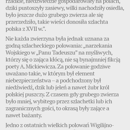
rzadkie, niedźwiedzie gospodarowały na polach,
dziki pustoszyły zasiewy, wilki nachodziły osiedla,
było jeszcze dużo grubego zwierza ale się
przerzedziło, takie wieści donosiła szlachta
polska z XVII w.”.
Nie każda zwierzyna była jednak uznana za
godną szlacheckiego polowania: „narzekania
Wojskiego w „Panu Tadeuszu” na myśliwych,
którzy się o zająca kłócą, nie są bynajmniej fikcją
poety A. Mickiewicza. Za polowanie godziwe
uważano takie, w którym był element
niebezpieczeństwa – a podchodzony był
niedźwiedź, dzik lub jeleń a nawet żubr król
polskiej puszczy. Z czasem gdy grubego zwierza
było mniej, wybitego przez szlachetki lub ich
zagranicznych gości, to okrasą były zające a
nawet bażanty.
Jedno z ostatnich wielkich polowań Wigilijno-