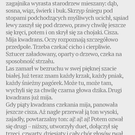
zagajnika wyrasta starodrzew mieszany: dąb,
sosna, wiąz, świerk i buk. Skrzyp śniegu pod
stopami podchodzących myśliwych ucichł, sąsiad
lewy zaszył się pod drzewo, prawy chwilę jeszcze
się kręci, potem i on skrył się za chojaki. Cisza.
Mija kwadrans. Oczy rozpoznają szczegółowo
przedpole. Trzeba czekać cicho i cierpliwie.
Sztucer załadowany, oparty o drzewo, czeka na
sposobność strzału.
Las zamarł w bezruchu w swej pięknej szacie
białej. Już teraz znam każdy krzak, każdy pniak,
każdy śnieżny pagórek. Może tu, może tam,
wychyli się za chwilę czarna głowa dzika. Drugi
kwadrans już mija.
Gdy piąty kwadrans czekania mija, panowała
jeszcze cisza. Aż nagle przerwał ją ton wysoki,
zajadły, powtarzalny ton: aj! aj! aj! Potem ozwał
się drugi – niższy, utworzyły duet, dołączył się
trzeci, czwarty, dziesiąty i cały chór głosów rwał