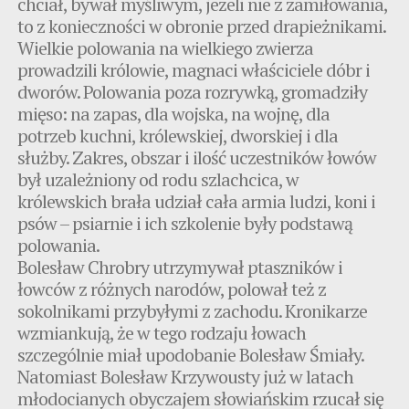
chciał, bywał myśliwym, jeżeli nie z zamiłowania,
to z konieczności w obronie przed drapieżnikami.
Wielkie polowania na wielkiego zwierza
prowadzili królowie, magnaci właściciele dóbr i
dworów. Polowania poza rozrywką, gromadziły
mięso: na zapas, dla wojska, na wojnę, dla
potrzeb kuchni, królewskiej, dworskiej i dla
służby. Zakres, obszar i ilość uczestników łowów
był uzależniony od rodu szlachcica, w
królewskich brała udział cała armia ludzi, koni i
psów – psiarnie i ich szkolenie były podstawą
polowania.
Bolesław Chrobry utrzymywał ptaszników i
łowców z różnych narodów, polował też z
sokolnikami przybyłymi z zachodu. Kronikarze
wzmiankują, że w tego rodzaju łowach
szczególnie miał upodobanie Bolesław Śmiały.
Natomiast Bolesław Krzywousty już w latach
młodocianych obyczajem słowiańskim rzucał się